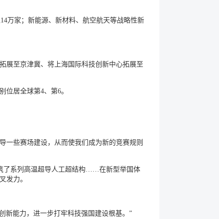
业超14万家；新能源、新材料、航空航天等战略性新
拓展至京津冀、将上海国际科技创新中心拓展至
别位居全球第4、第6。
导一些赛场建设，从而使我们成为新的竞赛规则
构筑了系列高温超导人工超结构……在新型举国体
叉发力。
始创新能力，进一步打牢科技强国建设根基。”