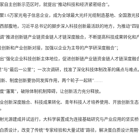
国家自主创新示范区时，就提出“推动科技和经济紧密结合”。
聚1.6万家光电子信息企业，成为全球最大光纤光缆制造基地、全国激光
西部腹地，习近平总书记的脚步深入科技创新最活跃的地方，为推动“四
调“推进创新链产业链资金链人才链深度融合，不断提高科技成果转化和产
技创新和产业创新对接，加强以企业为主导的产学研深度融合”；
出“强化企业科技创新主体地位，促进创新链产业链资金链人才链深度融
里”与“最后一公里”；一次次调研，找准了深化科技体制改革的痛点与难点
创新、制度创新要协同发挥作用，两个轮子一起转”……
度“藩篱”，破除体制机制障碍，让创新活力充分释放。
业创新深度融合、科技成果转化、青年科技人才培养使用、开放创新生态
。
射光源建成并试运行，大科学装置成为连接基础研究与产业应用的坚实桥
白质设计，改变了传统“专家经验和大量试错”路径，解决蛋白质设计周期