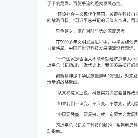
了千帆竞发、百舸争流的蓬勃发展态势。
“建设社会主义现代化强国，关键在科技自
的战略目标。”习近平总书记的话催人奋进，再
只争朝夕，源自对时与势的深邃思考。
在5000多年文明发展进程中，中华民族
力量格局。中国同世界科技发展潮流渐行渐远，
“一个国家是否强大不能单就经济总量大小
近平总书记指出：“近代史上，我国落后挨打的
创新精神是中华民族最鲜明的禀赋。对来路
清晰的战略擘画。
“从某种意义上说，科技实力决定着世界政
“如果我们不识变、不应变、不求变，就可
“中国要强盛、要复兴，就一定要大力发展
习近平总书记关于科技创新的一系列新思想
动指南。