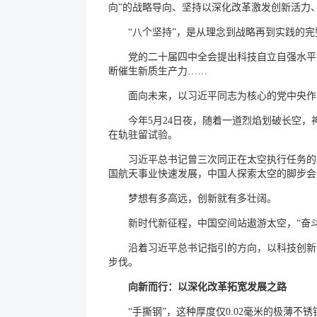
向”的战略导向、坚持以深化改革激发创新活力
“八个坚持”，是从理念到战略再到实践的
党的二十届四中全会提出科技自立自强水平
断催生新质生产力……
面向未来，以习近平同志为核心的党中央作
今年5月24日夜，随着一道烈焰划破长空，
在轨驻留试验。
习近平总书记曾三次同正在太空执行任务的航
国航天事业快速发展，中国人探索太空的脚步会
梦想有多高远，创新就有多壮阔。
新时代新征程，中国空间站遨游太空，“奋
沿着习近平总书记指引的方向，以科技创新
步伐。
向新而行：以深化改革拓宽发展之路
“手撕钢”，这种厚度仅0.02毫米的极薄不