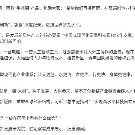
车间，察看“手撕钢”产品，勉励大家：“希望你们再接再厉，在高端制造业
刷新“手撕钢”厚度纪录，达到世界领先水平。
能，是发展新质生产力的核心要素”“中国式现代化要靠科技现代化作支撑
起创新回响。
人，一台电脑，一套人工智能工具，过去需要十几人分工协作的业务，现
准植保，大幅压缩人力与物流成本；雄安新区，青年团队研发的便携式颅
塑现代化产业体系；让天更蓝、水更清、食更优、行更快、身体更健康，
级就是一棵“大树”。种子发芽，大树参天，离不开创新链产业链资金链人才
新版图、重塑全球经济结构。习近平总书记指出：“实现高水平科技自立
？”“放在国际上看有什么优势？”
业创新发展研究院，驻足察看成果展示，细细询问。