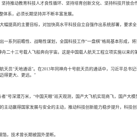
、坚持推动教育科技人才良性循环、坚持培育创新文化、坚持科技开放合
完整体系，必须长期坚持并不断丰富发展。
大幅提高的主要目标，对加快高水平科技自立自强作出系统部署，要求全
出一系列前瞻性、战略性谋划，全国科技工作“一盘棋”格局基本形成，
神舟二十三号载人飞船奔向宇宙。这是中国载人航天工程立项实施以来的第
天员“天地通话”。在2013年同神舟十号航天员的通话中，习近平总书
迈得更大、更远。”
斗者”号深潜万米，“中国天眼”巡天观测，国产大飞机实现商飞，国产大
的主动赢得国家发展与安全的主动，推动科技创新能力稳步提升，科技创
锈钢箔，技术曾长期被国外垄断。