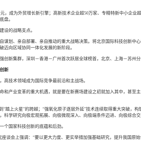
.3万亿元，成为外贸增长新引擎；高新技术企业超50万家、专精特新中小企
底盘。
建设的战略支点。
自谋划、亲自部署、亲自推动的重大战略决策。将北京国际科技创新中心
破迈向区域协同一体化发展的新阶段。
百强创新集群，深圳－香港－广州首次跃居全球榜首，北京、上海－苏州分
创新
，高技术领域成为国际竞争最前沿和主战场。
命和产业变革的重大机遇，就是要在新赛场建设之初就加入其中，甚至主
”到“踏上火星”的跨越；“强氧化原子逐层外延”技术连续取得重大突破，
，科学研究向极宏观拓展、向极微观深入、向极端条件迈进、向极综合交
一个国家科技创新的底蕴和后劲。
研究座谈会上强调：“要以更大力度、更实举措加强基础研究，提升我国原