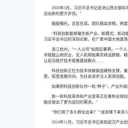
2020年5月，习近平总书记走进山西太钢
迈出新的更大步伐。”
殷殷嘱托，言犹在耳。团队精益求精，再度
“科技创新能够催生新产业、新模式、新动
习近平总书记的深刻论断，在广袤中国大地激荡
浙江杭州，“一人公司”如雨后春笋。一个
术赋能山地农业，无人机帮助果农转运脐橙、精
让前沿医疗技术普惠基层群众……
科技创新正在为技术突破锻造硬核支撑，重
质、拓宽发展空间，为社会进步注入澎湃动能。
如果把科技创新比作一粒“种子”，产业升
新一轮科技革命和产业变革正在重构全球创
融合提出了更为迫切的需求。”
“你们用了多久孵化出来？”“成本降下来多少
2024年11月，习近平总书记来到武汉产