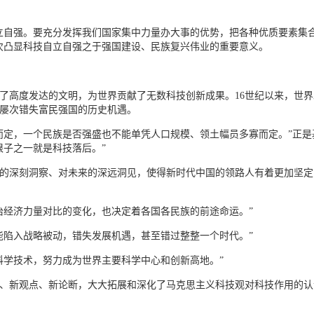
立自强。要充分发挥我们国家集中力量办大事的优势，把各种优质要素集
次凸显科技自立自强之于强国建设、民族复兴伟业的重要意义。
创造了高度发达的文明，为世界贡献了无数科技创新成果。16世纪以来，世
屡次错失富民强国的历史机遇。
而定，一个民族是否强盛也不能单凭人口规模、领土幅员多寡而定。”正
根子之一就是科技落后。”
的深刻洞察、对未来的深远洞见，使得新时代中国的领路人有着更加坚定
治经济力量对比的变化，也决定着各国各民族的前途命运。”
能陷入战略被动，错失发展机遇，甚至错过整整一个时代。”
科学技术，努力成为世界主要科学中心和创新高地。”
、新观点、新论断，大大拓展和深化了马克思主义科技观对科技作用的认