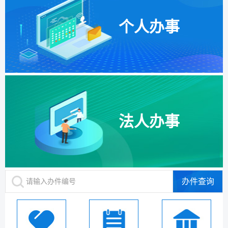
就业创业
个人办事
公共安全
知识产权
科技创新
安全生产
文体教育
环保绿化
检验检疫
档案文物
其他（按照法人生命周期排序）等
法人办事
医疗卫生
质量技术
办件查询
请输入办件编号